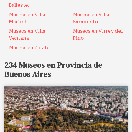
Ballester
Museos en
Villa
Museos en
Villa
Martelli
Sarmiento
Museos en
Villa
Museos en
Virrey del
Ventana
Pino
Museos en
Zárate
234 Museos en Provincia de
Buenos Aires