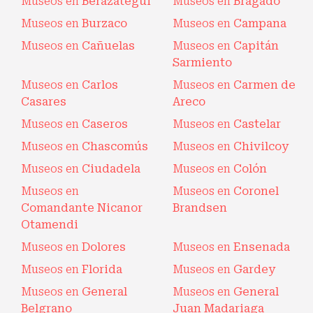
Museos en
Berazategui
Museos en
Bragado
Museos en
Burzaco
Museos en
Campana
Museos en
Cañuelas
Museos en
Capitán
Sarmiento
Museos en
Carlos
Museos en
Carmen de
Casares
Areco
Museos en
Caseros
Museos en
Castelar
Museos en
Chascomús
Museos en
Chivilcoy
Museos en
Ciudadela
Museos en
Colón
Museos en
Museos en
Coronel
Comandante Nicanor
Brandsen
Otamendi
Museos en
Dolores
Museos en
Ensenada
Museos en
Florida
Museos en
Gardey
Museos en
General
Museos en
General
Belgrano
Juan Madariaga