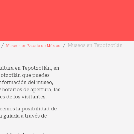
Museos en Tepotzotlán
Museos en Estado de México
cultura en Tepotzotlán, en
otzotlán
que puedes
 información del museo,
y horarios de apertura, las
s de los visitantes.
cemos la posibilidad de
a guiada a través de