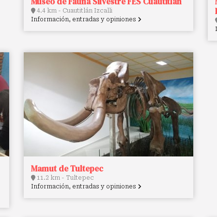
Museo de Fauna Silvestre FES Cuautitlán
4.4 km - Cuautitlán Izcalli
Información, entradas y opiniones
Mamut de Tultepec
11.2 km - Tultepec
Información, entradas y opiniones