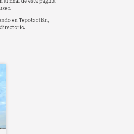
 al final de esta página
useo.
ando en Tepotzotlán,
directorio.