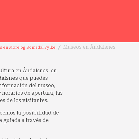
Museos en Åndalsnes
s en Møre og Romsdal Fylke
cultura en Åndalsnes, en
dalsnes
que puedes
 información del museo,
y horarios de apertura, las
s de los visitantes.
cemos la posibilidad de
a guiada a través de