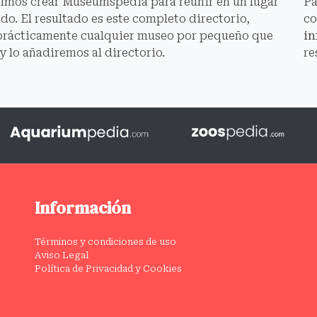
dimos crear Museumspedia para reunir en un lugar
Pa
o. El resultado es este completo directorio,
co
prácticamente cualquier museo por pequeño que
i
 y lo añadiremos al directorio.
re
Información
Términos y condiciones de uso
Aviso Legal
Política de Privacidad y Cookies