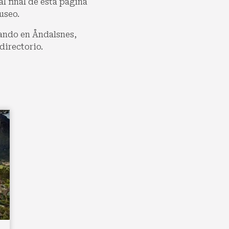
l final de esta página
useo.
cando en Åndalsnes,
directorio.