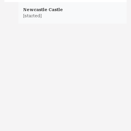
Newcastle Castle
{started}