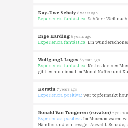
Kay-Uwe Sebaly
6 years ago
Experiencia fantástica:
Schöner Weihnacht
Inge Harding
6 years ago
Experiencia fantástica:
Ein wunderschönes
WolfgangL Loges
6 years ago
Experiencia fantástica:
Nettes kleines Mu
gibt es nur einmal im Monat Kaffee und K
Kerstin
7 years ago
Experiencia positiva:
War töpfermarkt heu
Ronald Van Tongeren (rovaton)
7 years 
Experiencia positiva:
Im Museum waren wir
Händler und ein riesiger Auwahl. Schade, d