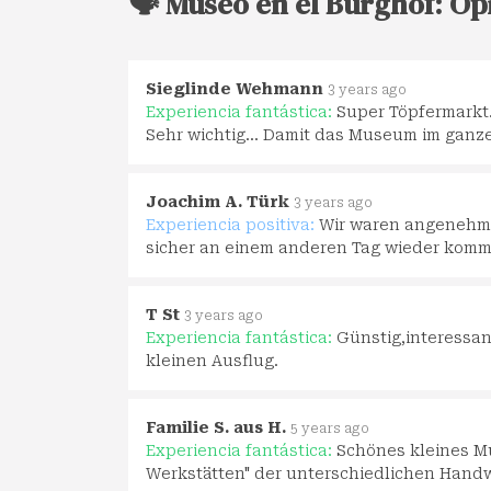
🗣️ Museo en el Burghof: Op
Sieglinde Wehmann
3 years ago
Experiencia fantástica:
Super Töpfermarkt.
Sehr wichtig... Damit das Museum im ganze
Joachim A. Türk
3 years ago
Experiencia positiva:
Wir waren angenehm ü
sicher an einem anderen Tag wieder komm
T St
3 years ago
Experiencia fantástica:
Günstig,interessa
kleinen Ausflug.
Familie S. aus H.
5 years ago
Experiencia fantástica:
Schönes kleines Mu
Werkstätten" der unterschiedlichen Hand