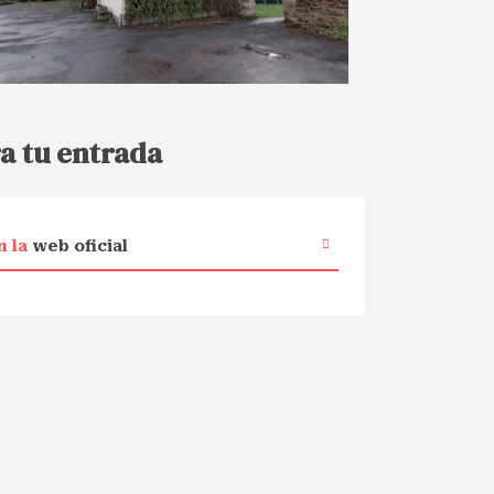
a tu entrada
n la
web oficial