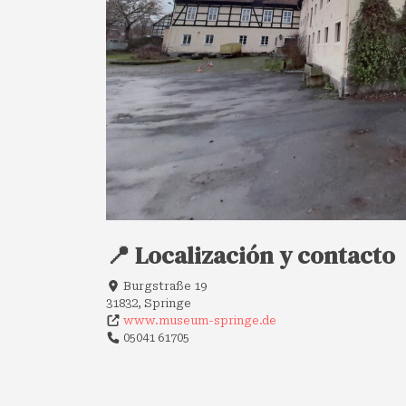
📍 Localización y contacto
Burgstraße 19
31832, Springe
www.museum-springe.de
05041 61705