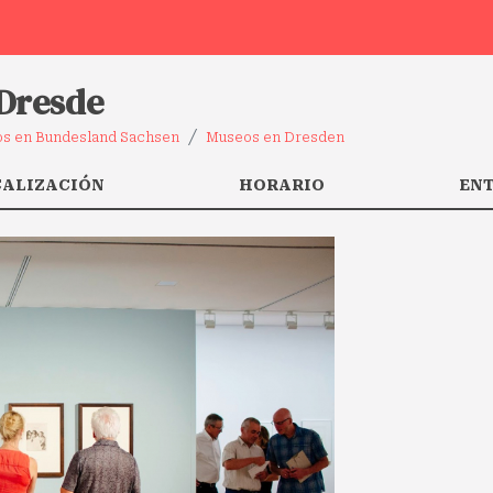
 Dresde
s en Bundesland Sachsen
Museos en Dresden
CALIZACIÓN
HORARIO
EN