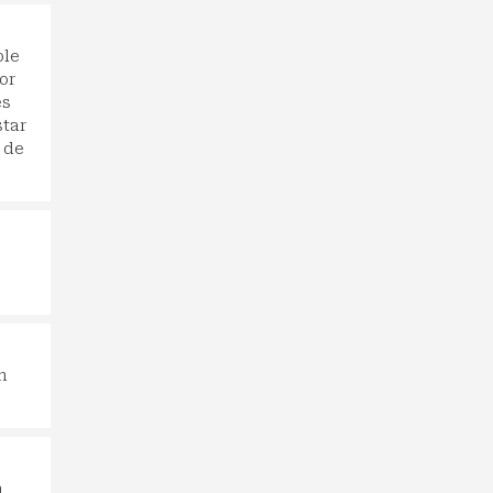
ble
or
es
star
 de
n
a