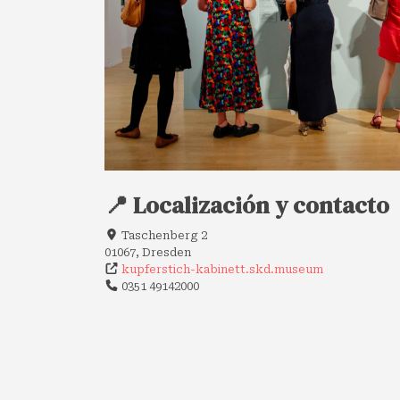
📍 Localización y contacto
Taschenberg 2
01067, Dresden
kupferstich-kabinett.skd.museum
0351 49142000