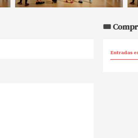
🎟️ Compr
Entradas e