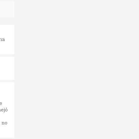
Una
e
nejó
n no