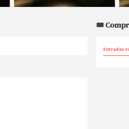
🎟️ Compr
Entradas e