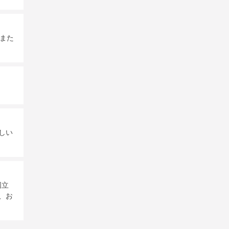
また
しい
国立
、お