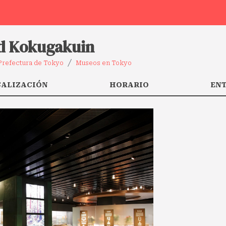
ad Kokugakuin
Prefectura de Tokyo
Museos en Tokyo
CALIZACIÓN
HORARIO
EN