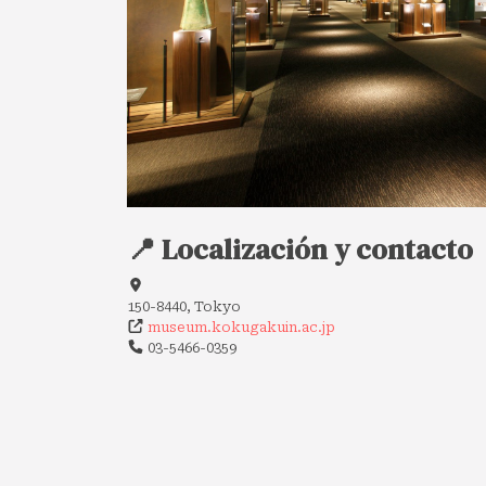
📍 Localización y contacto
150-8440, Tokyo
museum.kokugakuin.ac.jp
03-5466-0359