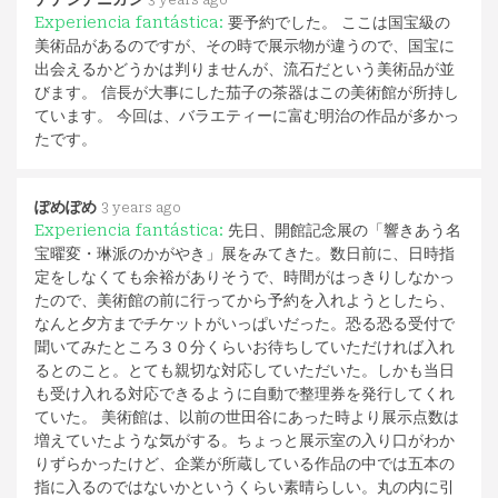
Experiencia fantástica:
要予約でした。 ここは国宝級の
美術品があるのですが、その時で展示物が違うので、国宝に
出会えるかどうかは判りませんが、流石だという美術品が並
びます。 信長が大事にした茄子の茶器はこの美術館が所持し
ています。 今回は、バラエティーに富む明治の作品が多かっ
たです。
ぽめぽめ
3 years ago
Experiencia fantástica:
先日、開館記念展の「響きあう名
宝曜変・琳派のかがやき」展をみてきた。数日前に、日時指
定をしなくても余裕がありそうで、時間がはっきりしなかっ
たので、美術館の前に行ってから予約を入れようとしたら、
なんと夕方までチケットがいっぱいだった。恐る恐る受付で
聞いてみたところ３０分くらいお待ちしていただければ入れ
るとのこと。とても親切な対応していただいた。しかも当日
も受け入れる対応できるように自動で整理券を発行してくれ
ていた。 美術館は、以前の世田谷にあった時より展示点数は
増えていたような気がする。ちょっと展示室の入り口がわか
りずらかったけど、企業が所蔵している作品の中では五本の
指に入るのではないかというくらい素晴らしい。丸の内に引