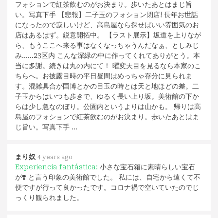
フォションで紅茶飲むのがお決まり。歩いたあとはまじ旨
い。写真下手 【悲報】二子玉のフォション閉店! 長年お世話
になったので寂しいけど、高島屋なら探せばいい雰囲気のお
店はあるはず。鋭意開拓中。 【ラスト展示】坂道を上りなが
ら、もうここへ来る事はなくなっちゃうんだなぁ、としみじ
み……23区内 こんな深緑の中に作ってくれてありがとう。本
当に多謝。続きは丸の内にて！ 曜変天目を見るなら本家のこ
ちらへ。お披露目時の平日昼間はめっちゃ存分に見られま
す。混雑具合が国博とかの目玉の時とは天と地ほどの差。二
子玉からはいつも歩きで、ゆるく長い上り坂。美術館の下か
らは少し急なのぼり。公園内というよりは山かも。 帰りは高
島屋のフォションで紅茶飲むのがお決まり。歩いたあとはま
じ旨い。写真下手 …
まり奴
4 years ago
Experiencia fantástica:
小さな宝石箱に素晴らしい宝石
が❣️ と言う印象の美術館でした。 私には、自宅から遠くて不
便ですが行って良かったです。コロナ禍で空いていたのでじ
っくり観られました。