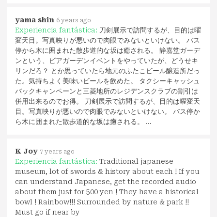
yama shin
6 years ago
Experiencia fantástica:
刀剣展示で訪問するが、目的は曜
変天目。写真映りが悪いので肉眼でみないといけない。 バス
停から木に囲まれた散歩道的な坂は癒される。 静嘉堂ガーデ
ンという、ビアガーデンイベントをやっていたが、どうせキ
リンだろ？ とか思っていたら地元のふたこビール醸造所だっ
た。気持ちよく美味いビールを飲めた。 タクシーキャッシュ
バックキャンペーンと三菱地所のレジデンスクラブの割引は
併用出来るのでお得。 刀剣展示で訪問するが、目的は曜変天
目。写真映りが悪いので肉眼でみないといけない。 バス停か
ら木に囲まれた散歩道的な坂は癒される。 …
K Joy
7 years ago
Experiencia fantástica:
Traditional japanese
museum, lot of swords & history about each ! If you
can understand Japanese, get the recorded audio
about them just for 500 yen ! They have a historical
bowl ! Rainbow!!! Surrounded by nature & park !!
Must go if near by