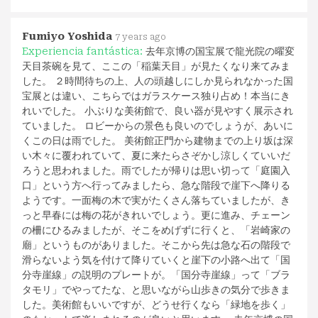
Fumiyo Yoshida
7 years ago
Experiencia fantástica:
去年京博の国宝展で龍光院の曜変
天目茶碗を見て、ここの「稲葉天目」が見たくなり来てみま
した。 ２時間待ちの上、人の頭越しにしか見られなかった国
宝展とは違い、こちらではガラスケース独り占め！本当にき
れいでした。 小ぶりな美術館で、良い器が見やすく展示され
ていました。 ロビーからの景色も良いのでしょうが、あいに
くこの日は雨でした。 美術館正門から建物までの上り坂は深
い木々に覆われていて、夏に来たらさぞかし涼しくていいだ
ろうと思われました。雨でしたが帰りは思い切って「庭園入
口」という方へ行ってみましたら、急な階段で崖下へ降りる
ようです。一面梅の木で実がたくさん落ちていましたが、き
っと早春には梅の花がきれいでしょう。更に進み、チェーン
の柵にひるみましたが、そこをめげずに行くと、「岩崎家の
廟」というものがありました。そこから先は急な石の階段で
滑らないよう気を付けて降りていくと崖下の小路へ出て「国
分寺崖線」の説明のプレートが。「国分寺崖線」って「ブラ
タモリ」でやってたな、と思いながら山歩きの気分で歩きま
した。美術館もいいですが、どうせ行くなら「緑地を歩く」