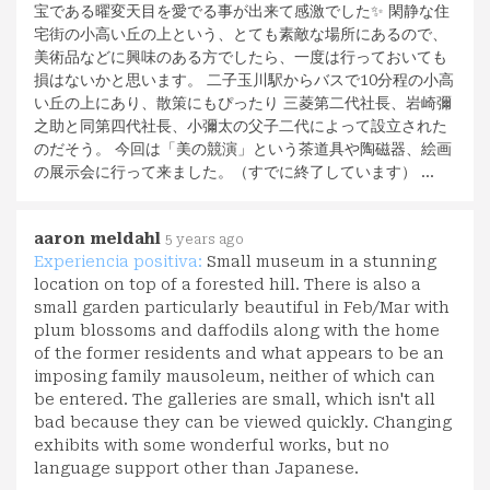
宝である曜変天目を愛でる事が出来て感激でした✨ 閑静な住
宅街の小高い丘の上という、とても素敵な場所にあるので、
美術品などに興味のある方でしたら、一度は行っておいても
損はないかと思います。 二子玉川駅からバスで10分程の小高
い丘の上にあり、散策にもぴったり 三菱第二代社長、岩崎彌
之助と同第四代社長、小彌太の父子二代によって設立された
のだそう。 今回は「美の競演」という茶道具や陶磁器、絵画
の展示会に行って来ました。（すでに終了しています） …
aaron meldahl
5 years ago
Experiencia positiva:
Small museum in a stunning
location on top of a forested hill. There is also a
small garden particularly beautiful in Feb/Mar with
plum blossoms and daffodils along with the home
of the former residents and what appears to be an
imposing family mausoleum, neither of which can
be entered. The galleries are small, which isn't all
bad because they can be viewed quickly. Changing
exhibits with some wonderful works, but no
language support other than Japanese.