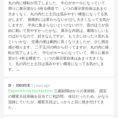
丸の内に移転が完了しました。 中心がホールになっていて、
周りに展示室が1-4有る構造で、 いつの展示室自体はあまり
大きくなく、丸の内だと土日は混みやすい構造になってる気
がします。 規模的には変わらないか!少し大きくなってる気が
しますが、 中央に集まらないといけないので、昔のほうが自
由に動いて見やすかったかな。 展示な内容は、素晴らしいも
のばかりなので、好きなんですが、 もう少しゆったり見れる
といいかな。 交通の便は劇的に良くなりましたが、少し残念
感が残ります。 二子玉川の時から行ってますが、丸の内に移
転が完了しました。 中心がホールになっていて、周りに展示
室が1-4有る構造で、 いつの展示室自体はあまり大きくな
く、丸の内だと土日は混みやすい構造になってる気がしま
す。 …
D・ INOUE
3 years ago
Experiencia fantástica:
三菱財閥ゆかりの美術館。 国宝
の曜変天目茶碗を目当てに初訪問。 休日だったため、かなり
混雑していたが、曜変天目はしっかりと目に焼き付けてき
た。