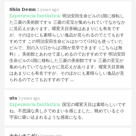
Shin Demu
3 years ago
Experiencia fantástica:
明治安田生命ビルの1階に移転し
た三菱の美術館です☺️ 三菱の至宝が集められていてなかなか
に見応えがあります。曜変天目茶碗はあまりにも有名です
が、そのほかにも素晴らしい逸品が見られるのでとてもおす
すめです この明治安田生命ビルはかつてGHQも使っていた
ビルで、別の入り口からは2階が見学できます（こちらは無
料）。美術館とあわせて楽しめるのでおすすめです 明治安田
生命ビルの1階に移転した三菱の美術館です☺️ 三菱の至宝が
集められていてなかなかに見応えがあります。曜変天目茶碗
はあまりにも有名ですが、そのほかにも素晴らしい逸品が見
られるのでとてもおすすめです …
uta
3 years ago
Experiencia fantástica:
国宝の曜変天目は素晴らしいです
ね。不思議な美しさでめまいを感じました。眺めていると小
宇宙に吸い込まれるような感覚になる。
ナナシナニガシ
3 years ago