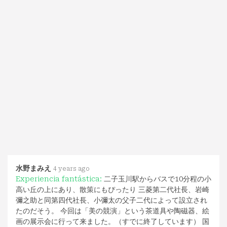
水野まみえ
4 years ago
Experiencia fantástica:
二子玉川駅からバスで10分程の小
高い丘の上にあり、散策にもぴったり 三菱第二代社長、岩崎
彌之助と同第四代社長、小彌太の父子二代によって設立され
たのだそう。 今回は「美の競演」という茶道具や陶磁器、絵
画の展示会に行って来ました。（すでに終了しています） 国