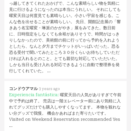
っ越してきてくれたおかげで、こんな素晴らしい物を気軽に
見に行けるようになったのは本当にうれしい。 それにしても
曜変天目は何度見ても素晴らしい。小さい宇宙を感じる。こ
んな色を出せることが素晴らしい。 先日、開館記念展の「響
きあう名宝曜変・琳派のかがやき」展をみてきた。数日前
に、日時指定をしなくても余裕がありそうで、時間がはっき
りしなかったので、美術館の前に行ってから予約を入れよう
としたら、なんと夕方までチケットがいっぱいだった。恐る
恐る受付で聞いてみたところ３０分くらいお待ちしていただ
ければ入れるとのこと。とても親切な対応していただいた。
しかも当日も受け入れる対応できるように自動で整理券を発
行してくれていた。 …
コンドウアマル
3 years ago
Experiencia fantástica:
曜変天目の人気がありすぎて午前
中で予約は終了。 売店は一階エレベーター前にあり気軽に入
れてグッズだけでも購入しやすくなってます。 本物を観れな
い分グッズで我慢。 機会かあればまた寄りたいです。
Visited on Weekend Reservation recommended Yes
…