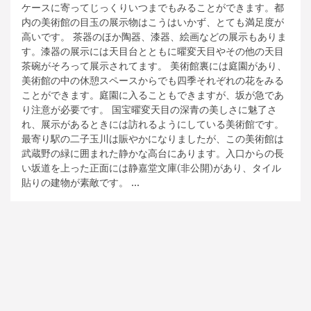
ケースに寄ってじっくりいつまでもみることができます。都
内の美術館の目玉の展示物はこうはいかず、とても満足度が
高いです。 茶器のほか陶器、漆器、絵画などの展示もありま
す。漆器の展示には天目台とともに曜変天目やその他の天目
茶碗がそろって展示されてます。 美術館裏には庭園があり、
美術館の中の休憩スペースからでも四季それぞれの花をみる
ことができます。庭園に入ることもできますが、坂が急であ
り注意が必要です。 国宝曜変天目の深青の美しさに魅了さ
れ、展示があるときには訪れるようにしている美術館です。
最寄り駅の二子玉川は賑やかになりましたが、この美術館は
武蔵野の緑に囲まれた静かな高台にあります。入口からの長
い坂道を上った正面には静嘉堂文庫(非公開)があり、タイル
貼りの建物が素敵です。 …