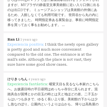
ますが、MYプラザの静嘉堂文庫美術館に近い入り口側に出る
のは出口3です。 ミュージアムショップは美術館の外側にあ
るため、入館しなくても利用可能です。 世田谷から丸の内に
移ってきました。 時間指定券ある展覧会は、事前に時間指定
券を買っておく事をお勧めします。 …
Ran Li
3 years ago
Experiencia positiva:
I think the newly open gallery
is pretty good and much more convenient
compared to the old one. The entrance is at the
mall’s side. Although the place is not vast, they
sure have some good show cases.
けりきっちん
4 years ago
Experiencia fantástica:
曜変天目を見るなら本家のこちら
へ。お披露目時の平日昼間はめっちゃ存分に見られます。混
雑具合が国博とかの目玉の時とは天と地ほどの差。二子玉か
らはいつも歩きで、ゆるく長い上り坂。美術館の下からは少
し急なのぼり。公園内というよりは山かも。 帰りは高島屋の