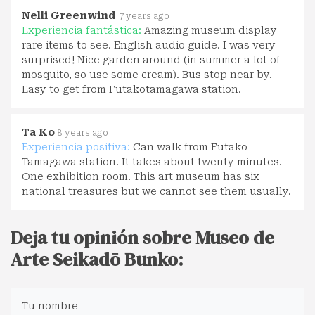
Nelli Greenwind
7 years ago
Experiencia fantástica:
Amazing museum display
rare items to see. English audio guide. I was very
surprised! Nice garden around (in summer a lot of
mosquito, so use some cream). Bus stop near by.
Easy to get from Futakotamagawa station.
Ta Ko
8 years ago
Experiencia positiva:
Can walk from Futako
Tamagawa station. It takes about twenty minutes.
One exhibition room. This art museum has six
national treasures but we cannot see them usually.
Deja tu opinión sobre Museo de
Arte Seikadō Bunko:
Tu nombre