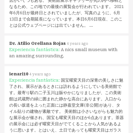
店がいくつもある。 美術館展示ギャラリーが丸の内へ移転と
なるため、この地での最後の展覧会が行われています。 2021
年6月6日が最終日とされていましたが、写真のように、6月
13日まで会期延長になっています。本日6月6日現在、このこ
とは公式ウェブページには出ていません。 …
Dr. Atilio Orellana Rojas
4 years ago
Experiencia fantástica:
A nics small museum with
an amazing surrounding.
ienari10
4 years ago
Experiencia fantástica:
国宝曜変天目の深青の美しさに魅
了され、展示があるときには訪れるようにしている美術館で
す。最寄り駅の二子玉川は賑やかになりましたが、この美術
館は武蔵野の緑に囲まれた静かな高台にあります。入口から
の長い坂道を上った正面には静嘉堂文庫(非公開)があり、タ
イル貼りの建物が素敵です。 美術館は小さいながらも魅力的
な展示会が催され、国宝も曜変天目のほか6点あります。茶器
の展示会には必ず曜変天目がでてくることから人気があるよ
うに思います。とはいえ、土日であっても曜変天目はガラス