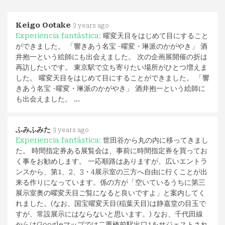
Keigo Ootake
3 years ago
Experiencia fantástica:
曜変天目をはじめて目にすること
ができました。 「響きあう名宝 -曜変・琳派のかがやき」 酒
井抱一という絵師にも出会えました。 次の企画展開催の折は
再訪したいです。 東京駅で立ち寄りたい場所がひとつ増えま
した。 曜変天目をはじめて目にすることができました。 「響
きあう名宝 -曜変・琳派のかがやき」 酒井抱一という絵師に
も出会えました。 …
ふみふみた
3 years ago
Experiencia fantástica:
世田谷から丸の内に移ってきまし
た。 時間指定券ある展覧会は、事前に時間指定券を買ってお
く事をお勧めします。 一応順路はありますが、広いエントラ
ンスから、第1、2、3・4展示室の三方へ自由に行くことが出
来る作りになっています。係の方が「空いているうちに第三
展示室奥の曜変天目ご覧になると良いですよ」と案内してく
れました。(なお、国宝曜変天目(稲葉天目)は静嘉堂の目玉で
すが、常設展示にはならないと思います。) なお、千代田線
からはGoogleマップでは二重橋前駅出口1をサジェストされ