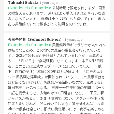
Takaaki Sakata
4 years ago
Experiencia fantástica:
公開時期は限定されますが、国宝
の曜変天目があります。 周りはよく手入れされたきれいな庭
園になっています。 規模は小さく駅からも遠いですが、趣の
ある美術館ですので散歩がてら訪問も良いですね。
舎密亭醉燕（Seïmiteï Suï-én）
4 years ago
Experiencia fantástica:
美術館展示ギャラリーが丸の内へ
移転となるため、この地での最後の展覧会が行われていま
す。 2021年6月6日が最終日とされていましたが、写真のよ
うに、6月13日まで会期延長になっています。本日6月6日現
在、このことは公式ウェブページには出ていません。 （以
下、以前の記述） 本日2020年12月19日より、「江戸のエナ
ジー 風俗画と浮世絵」が開催されている。ここの展示室はさ
ほど広くないけれど、所蔵品が名品揃いなので、見終えると
毎回充実した気分になる。 三菱一号館美術館の年間サポータ
ー証を提示すると、入館料が200円引きになる。 二子玉川駅
からバスがあるが、あまり便利ではない。タクシーを使う来
館者も多いけれど、私は歩いてしまう。道を覚えれば、片道
2kmの散歩は楽しい。旧大山街道沿いには、食事を楽しめる