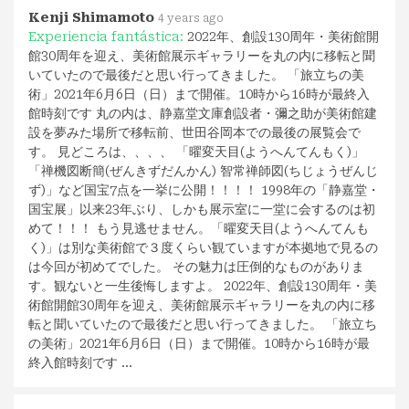
Kenji Shimamoto
4 years ago
Experiencia fantástica:
2022年、創設130周年・美術館開
館30周年を迎え、美術館展示ギャラリーを丸の内に移転と聞
いていたので最後だと思い行ってきました。 「旅立ちの美
術」2021年6月6日（日）まで開催。10時から16時が最終入
館時刻です 丸の内は、静嘉堂文庫創設者・彌之助が美術館建
設を夢みた場所で移転前、世田谷岡本での最後の展覧会で
す。 見どころは、、、、 「曜変天目(ようへんてんもく)」
「禅機図断簡(ぜんきずだんかん) 智常禅師図(ちじょうぜんじ
ず)」など国宝7点を一挙に公開！！！！ 1998年の「静嘉堂・
国宝展」以来23年ぶり、しかも展示室に一堂に会するのは初
めて！！！ もう見逃せません。「曜変天目(ようへんてんも
く)」は別な美術館で３度くらい観ていますが本拠地で見るの
は今回が初めてでした。 その魅力は圧倒的なものがありま
す。観ないと一生後悔しますよ。 2022年、創設130周年・美
術館開館30周年を迎え、美術館展示ギャラリーを丸の内に移
転と聞いていたので最後だと思い行ってきました。 「旅立ち
の美術」2021年6月6日（日）まで開催。10時から16時が最
終入館時刻です …