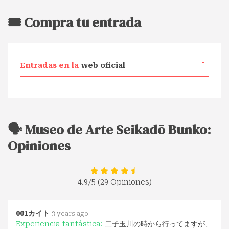
🎟️ Compra tu entrada
Entradas en la
web oficial
🗣️ Museo de Arte Seikadō Bunko:
Opiniones
4.9
/5 (29 Opiniones)
001カイト
3 years ago
Experiencia fantástica:
二子玉川の時から行ってますが、