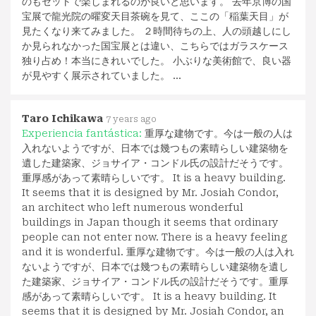
のもセットで楽しまれるのが良いと思います。 去年京博の国
宝展で龍光院の曜変天目茶碗を見て、ここの「稲葉天目」が
見たくなり来てみました。 ２時間待ちの上、人の頭越しにし
か見られなかった国宝展とは違い、こちらではガラスケース
独り占め！本当にきれいでした。 小ぶりな美術館で、良い器
が見やすく展示されていました。 …
Taro Ichikawa
7 years ago
Experiencia fantástica:
重厚な建物です。今は一般の人は
入れないようですが、日本では幾つもの素晴らしい建築物を
遺した建築家、ジョサイア・コンドル氏の設計だそうです。
重厚感があって素晴らしいです。 It is a heavy building.
It seems that it is designed by Mr. Josiah Condor,
an architect who left numerous wonderful
buildings in Japan though it seems that ordinary
people can not enter now. There is a heavy feeling
and it is wonderful. 重厚な建物です。今は一般の人は入れ
ないようですが、日本では幾つもの素晴らしい建築物を遺し
た建築家、ジョサイア・コンドル氏の設計だそうです。重厚
感があって素晴らしいです。 It is a heavy building. It
seems that it is designed by Mr. Josiah Condor, an