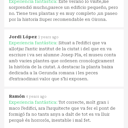
Experiencia fantástica:
Este verano lo visite,me
sorprendió mucho,parece un edificio pequeño, pero
no. Tiene tres plantas y es muy completo ,un paseo
por la historia Super recomendable en Girona.
Jordi López
3 years ago
Experiencia fantástica:
Situat a l'edifici que va
allotjar l'antic institut de la ciutat i del que en va
escriure i va ser alumne Josep Pla, el museu conta
amb varies plantes que ordenen cronologicament
la història de la ciutat. A destacar la planta baixa
dedicada a la Gerunda romana i les peces
d'extraodinari valor que s'hi exposen.
Ramón
4 years ago
Experiencia fantástica:
Tot correcte, molt gran i
maco l'edifici, ara l'arquitecte que va fer el pont de
formigó fa no tants anys a dalt de tot es va lluir
perquè és horrorós, inestable i mal fet.