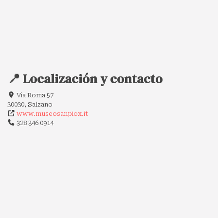
📍 Localización y contacto
Via Roma 57
30030, Salzano
www.museosanpiox.it
328 346 0914