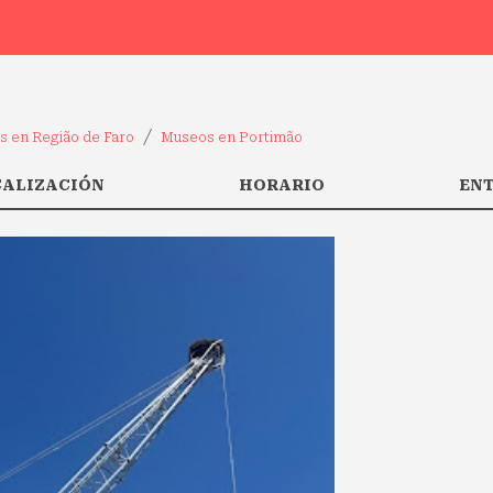
 en Região de Faro
Museos en Portimão
CALIZACIÓN
HORARIO
EN