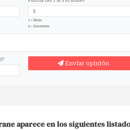
Puntúa del 1 al 5 el museo
1 = Malo
5 = Excelente
3?
Enviar opinión
rane aparece en los siguientes listado