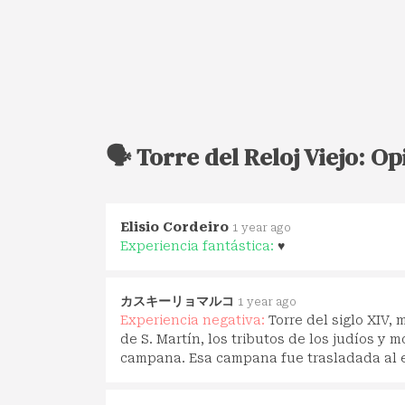
🗣️ Torre del Reloj Viejo: O
Elisio Cordeiro
1 year ago
Experiencia fantástica:
♥️
カスキーリョマルコ
1 year ago
Experiencia negativa:
Torre del siglo XIV, 
de S. Martín, los tributos de los judíos y
campana. Esa campana fue trasladada al edi