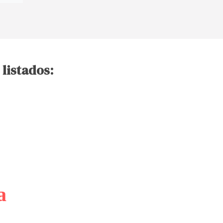
 listados:
a