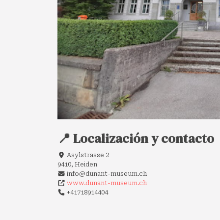
📍 Localización y contacto
Asylstrasse 2
9410, Heiden
info@dunant-museum.ch
www.dunant-museum.ch
+41718914404