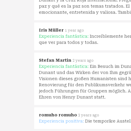
Dunant y la Cruz Roja Internacional. Pregu
paz y qué es la paz son temas tratados. E
emocionante, entretenida y valiosa. Tambié
Iris Müller
1 year ago
Experiencia fantástica:
Increíblemente he
que ver para todos y todas.
Stefan Martin
2 years ago
Experiencia fantástica:
Ein Besuch im Dun
Dunant und das Wirken der von Ihm gegr
Visionen dieses großen Humanisten sind h
Renovierung für den Publikumsverkehr w
jedoch Führungen für Gruppen möglich. A
Ehren von Henry Dunant statt.
romuho romuho
3 years ago
Experiencia positiva:
Die temporäre Austell