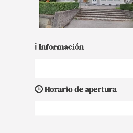
ℹ️ Información
🕒 Horario de apertura