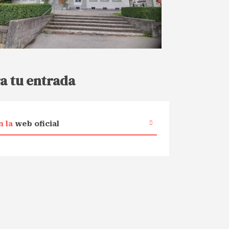
a tu entrada
n la
web oficial