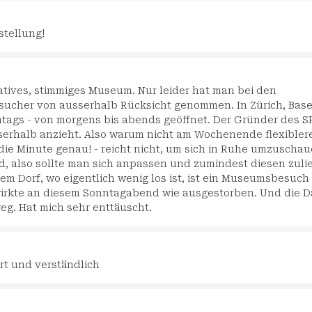
stellung!
matives, stimmiges Museum. Nur leider hat man bei den
esucher von ausserhalb Rücksicht genommen. In Zürich, Base
tags - von morgens bis abends geöffnet. Der Gründer des S
usserhalb anzieht. Also warum nicht am Wochenende flexibler
die Minute genau! - reicht nicht, um sich in Ruhe umzuschau
ind, also sollte man sich anpassen und zumindest diesen zuli
em Dorf, wo eigentlich wenig los ist, ist ein Museumsbesuch
irkte an diesem Sonntagabend wie ausgestorben. Und die 
g. Hat mich sehr enttäuscht.
ert und verständlich