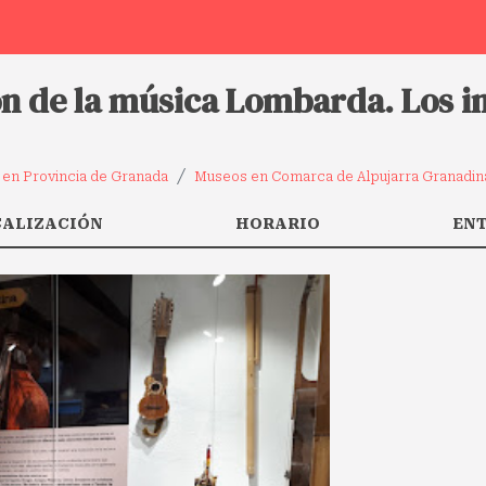
ón de la música Lombarda. Los i
en Provincia de Granada
Museos en Comarca de Alpujarra Granadin
CALIZACIÓN
HORARIO
EN