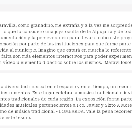
ravilla, como granadino, me extraña y a la vez me sorprend
 lo que lo considero una joya oculta de la Alpujarra y de tod
cumentación y la perseverancia para llevar a cabo este proy
omoción por parte de las instituciones para que forme parte
vida al municipio. Imagino que estará en marcha lo referente
n falta son más elementos interactivos para poder experimen
ún vídeo u elemento didáctico sobre los mismos. ¡Maravilloso!
a diversidad musical en el espacio y en el tiempo, un recorr
instrumentos. Este lugar celebra la música tradicional e invi
entos tradicionales de cada región. La exposición forma part
idades musicales pertenecientes a Fco. Javier y Sixto A More
o de música tradicional - LOMBARDA. Vale la pena recorrer
de este tesoro.