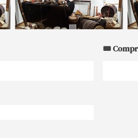
🎟️ Compr