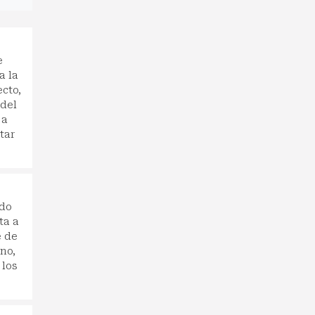
e
a la
ecto,
 del
 a
tar
ido
ta a
e de
no,
 los