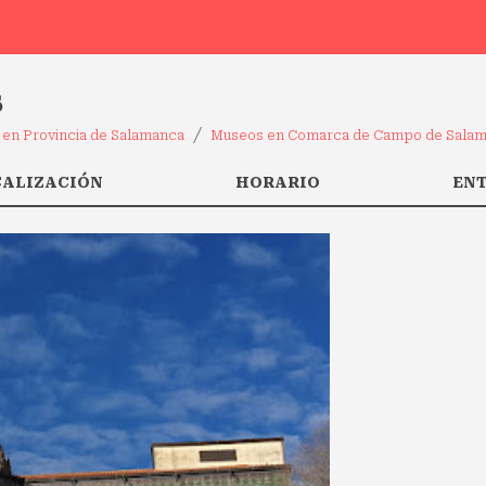
s
en Provincia de Salamanca
Museos en Comarca de Campo de Sala
CALIZACIÓN
HORARIO
EN