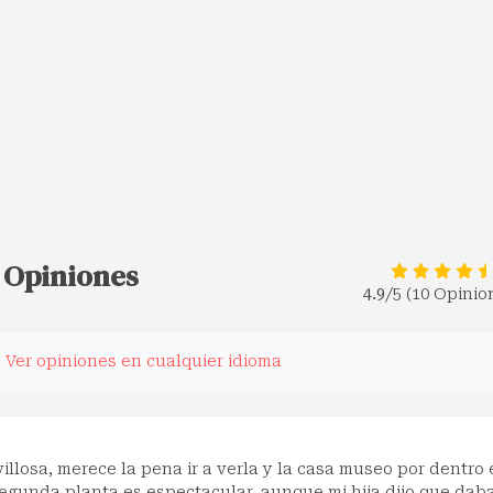
: Opiniones
4.9
/5 (10 Opinio
.
Ver opiniones en cualquier idioma
llosa, merece la pena ir a verla y la casa museo por dentro 
segunda planta es espectacular, aunque mi hija dijo que dab