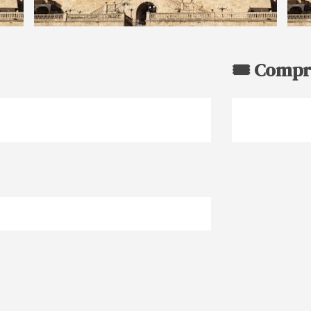
🎟️ Compr