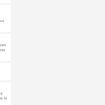
por
gran
ras
na
de la