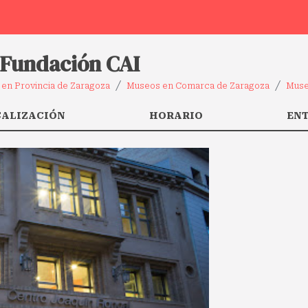
 Fundación CAI
en Provincia de Zaragoza
Museos en Comarca de Zaragoza
Muse
CALIZACIÓN
HORARIO
EN