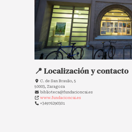
📍 Localización y contacto
C. de San Braulio, 5
50003, Zaragoza
biblioteca@fundacioncai.es
www.fundacioncai.es
+34976290301