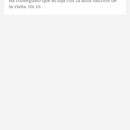
Ha conseguido que mi hija con 14 años disfrute de
la visita. Un 10.