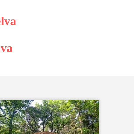
lva
lva