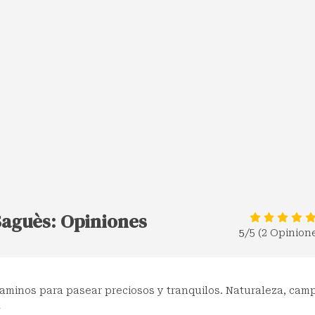
 Saguès: Opiniones
5
/5 (2 Opinion
minos para pasear preciosos y tranquilos. Naturaleza, cam
!