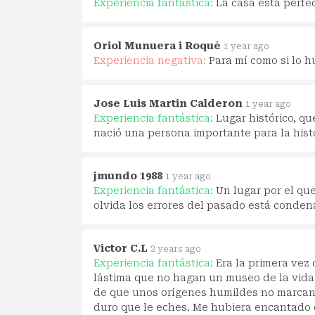
Experiencia fantástica:
La casa está perf
Oriol Munuera i Roqué
1 year ago
Experiencia negativa:
Para mí como si lo hu
Jose Luis Martin Calderon
1 year ago
Experiencia fantástica:
Lugar histórico, qu
nació una persona importante para la hist
jmundo 1988
1 year ago
Experiencia fantástica:
Un lugar por el qu
olvida los errores del pasado está condena
Victor C.L
2 years ago
Experiencia fantástica:
Era la primera vez 
lástima que no hagan un museo de la vida 
de que unos orígenes humildes no marcan l
duro que le eches. Me hubiera encantado 