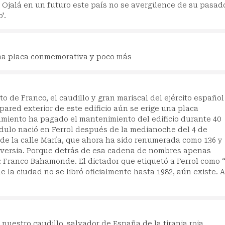
. Ojalá en un futuro este país no se avergüence de su pasad
'.
una placa conmemorativa y poco más
to de Franco, el caudillo y gran mariscal del ejército español
 pared exterior de este edificio aún se erige una placa
amiento ha pagado el mantenimiento del edificio durante 40
dulo nació en Ferrol después de la medianoche del 4 de
 de la calle María, que ahora ha sido renumerada como 136 y
roversia. Porque detrás de esa cadena de nombres apenas
: Franco Bahamonde. El dictador que etiquetó a Ferrol como “
 la ciudad no se libró oficialmente hasta 1982, aún existe. A
 nuestro caudillo, salvador de España de la tirania roja.