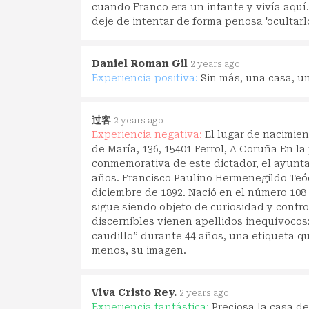
cuando Franco era un infante y vivía aquí
deje de intentar de forma penosa 'ocultarlo
Daniel Roman Gil
2 years ago
Experiencia positiva:
Sin más, una casa, 
过客
2 years ago
Experiencia negativa:
El lugar de nacimien
de María, 136, 15401 Ferrol, A Coruña En la
conmemorativa de este dictador, el ayunt
años. Francisco Paulino Hermenegildo Teó
diciembre de 1892. Nació en el número 108
sigue siendo objeto de curiosidad y cont
discernibles vienen apellidos inequívocos
caudillo” durante 44 años, una etiqueta que
menos, su imagen.
Viva Cristo Rey.
2 years ago
Experiencia fantástica:
Preciosa la casa de