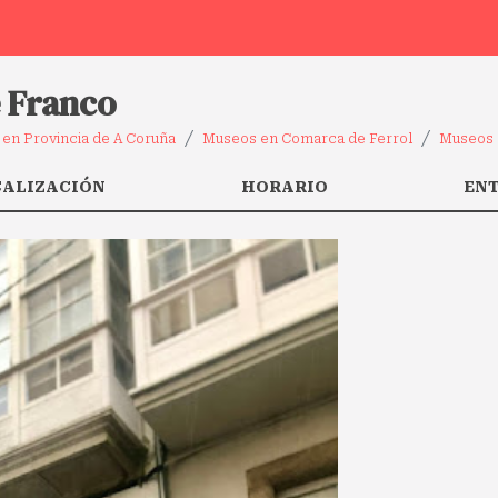
 Franco
en Provincia de A Coruña
Museos en Comarca de Ferrol
Museos 
CALIZACIÓN
HORARIO
EN