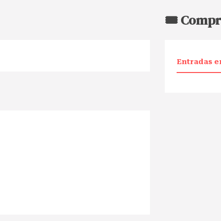
🎟️ Compr
Entradas e