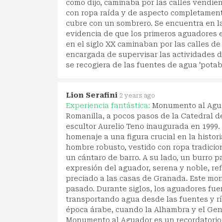
como dijo, caminaba por las calles vendi
con ropa raída y de aspecto completament
cubre con un sombrero. Se encuentra en la
evidencia de que los primeros aguadores es
en el siglo XX caminaban por las calles d
encargada de supervisar las actividades 
se recogiera de las fuentes de agua 'potab
Lion Serafini
2 years ago
Experiencia fantástica:
Monumento al Aguad
Romanilla, a pocos pasos de la Catedral 
escultor Aurelio Teno inaugurada en 1999.
homenaje a una figura crucial en la historia
hombre robusto, vestido con ropa tradicio
un cántaro de barro. A su lado, un burro 
expresión del aguador, serena y noble, refl
preciado a las casas de Granada. Este mon
pasado. Durante siglos, los aguadores fue
transportando agua desde las fuentes y rí
época árabe, cuando la Alhambra y el Gene
Monumento al Aguador es un recordatorio 