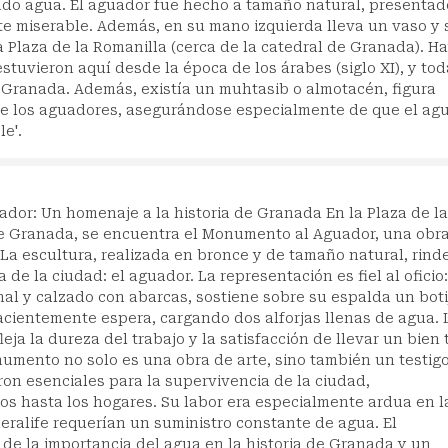
endo agua. El aguador fue hecho a tamaño natural, presentad
e miserable. Además, en su mano izquierda lleva un vaso y 
 Plaza de la Romanilla (cerca de la catedral de Granada). H
tuvieron aquí desde la época de los árabes (siglo XI), y to
e Granada. Además, existía un muhtasib o almotacén, figura
de los aguadores, asegurándose especialmente de que el ag
le'.
or: Un homenaje a la historia de Granada En la Plaza de la
de Granada, se encuentra el Monumento al Aguador, una obra
 La escultura, realizada en bronce y de tamaño natural, rind
 de la ciudad: el aguador. La representación es fiel al oficio
nal y calzado con abarcas, sostiene sobre su espalda un boti
pacientemente espera, cargando dos alforjas llenas de agua. 
eja la dureza del trabajo y la satisfacción de llevar un bien 
umento no solo es una obra de arte, sino también un testigo
ron esenciales para la supervivencia de la ciudad,
os hasta los hogares. Su labor era especialmente ardua en l
ralife requerían un suministro constante de agua. El
de la importancia del agua en la historia de Granada y un