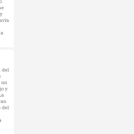
o
se
ay
davía
ua
 del
e
: un
jo y
La
tan
 del
a