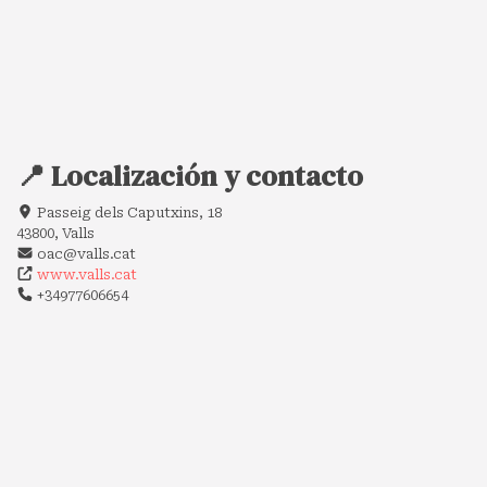
📍 Localización y contacto
Passeig dels Caputxins, 18
43800, Valls
oac@valls.cat
www.valls.cat
+34977606654