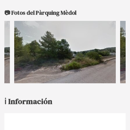
📷 Fotos del Pàrquing Mèdol
ℹ️ Información