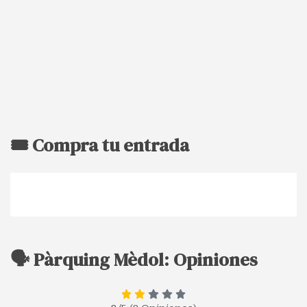
🎟️ Compra tu entrada
🗣️ Pàrquing Mèdol: Opiniones