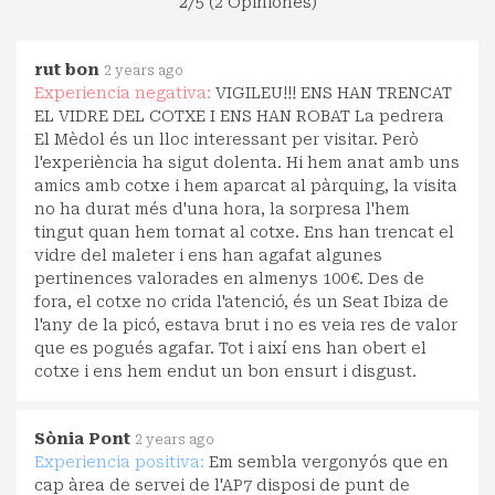
2
/5 (2 Opiniones)
rut bon
2 years ago
Experiencia negativa:
VIGILEU!!! ENS HAN TRENCAT
EL VIDRE DEL COTXE I ENS HAN ROBAT La pedrera
El Mèdol és un lloc interessant per visitar. Però
l'experiència ha sigut dolenta. Hi hem anat amb uns
amics amb cotxe i hem aparcat al pàrquing, la visita
no ha durat més d'una hora, la sorpresa l'hem
tingut quan hem tornat al cotxe. Ens han trencat el
vidre del maleter i ens han agafat algunes
pertinences valorades en almenys 100 €. Des de
fora, el cotxe no crida l'atenció, és un Seat Ibiza de
l'any de la picó, estava brut i no es veia res de valor
que es pogués agafar. Tot i així ens han obert el
cotxe i ens hem endut un bon ensurt i disgust.
Sònia Pont
2 years ago
Experiencia positiva:
Em sembla vergonyós que en
cap àrea de servei de l'AP7 disposi de punt de