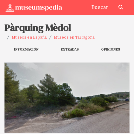
Pàrquing Mèdol
Museos en España
Museos en Tarragona
INFORMACIÓN
ENTRADAS
OPINIONES