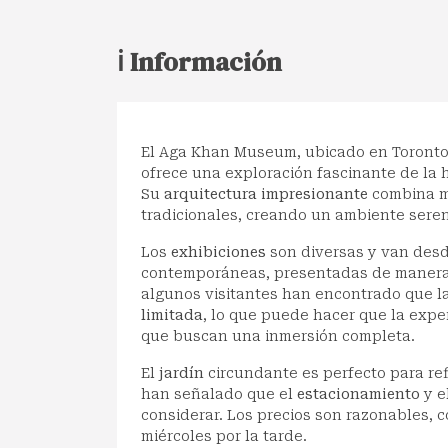
ℹ️ Información
El Aga Khan Museum, ubicado en Toronto,
ofrece una exploración fascinante de la his
Su
arquitectura impresionante
combina m
tradicionales, creando un ambiente seren
Los
exhibiciones
son diversas y van desd
contemporáneas, presentadas de manera a
algunos visitantes han encontrado que l
limitada
, lo que puede hacer que la expe
que buscan una inmersión completa.
El
jardín
circundante es perfecto para ref
han señalado que el
estacionamiento
y e
considerar. Los precios son razonables, c
miércoles por la tarde.