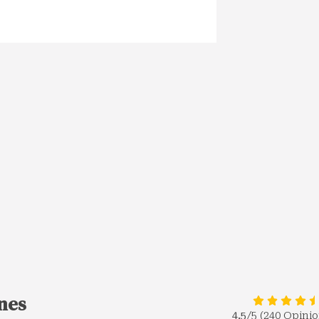
nes
4.5
/5 (240 Opini