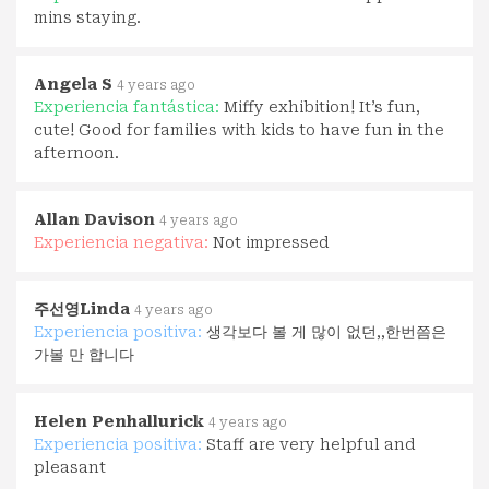
mins staying.
Angela S
4 years ago
Experiencia fantástica:
Miffy exhibition! It’s fun,
cute! Good for families with kids to have fun in the
afternoon.
Allan Davison
4 years ago
Experiencia negativa:
Not impressed
주선영Linda
4 years ago
Experiencia positiva:
생각보다 볼 게 많이 없던,,한번쯤은
가볼 만 합니다
Helen Penhallurick
4 years ago
Experiencia positiva:
Staff are very helpful and
pleasant