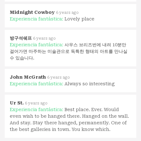
Midnight Cowboy
6 years ago
Experiencia fantástica:
Lovely place
방구석쉐프
6 years ago
Experiencia fantástica:
사우스 브리즈번에 내려 10분만
걸어가면 마주하는 미술관으로 독특한 형태의 아트를 만나실
수 있습니다.
John McGrath
6 years ago
Experiencia fantástica:
Always so interesting
Ur St.
6 years ago
Experiencia fantástica:
Best place. Ever. Would
even wish to be hanged there. Hanged on the wall.
And stay. Stay there hanged, permanently. One of
the best galleries in town. You know which.