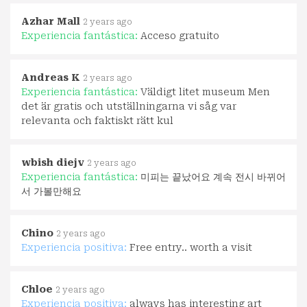
Azhar Mall
2 years ago
Experiencia fantástica:
Acceso gratuito
Andreas K
2 years ago
Experiencia fantástica:
Väldigt litet museum Men
det är gratis och utställningarna vi såg var
relevanta och faktiskt rätt kul
wbish diejv
2 years ago
Experiencia fantástica:
미피는 끝났어요 계속 전시 바뀌어
서 가볼만해요
Chino
2 years ago
Experiencia positiva:
Free entry.. worth a visit
Chloe
2 years ago
Experiencia positiva:
always has interesting art