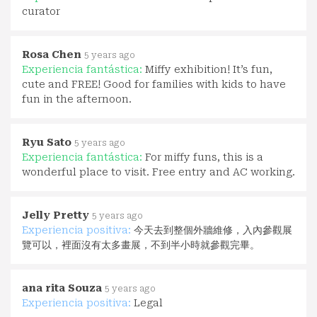
curator
Rosa Chen
5 years ago
Experiencia fantástica:
Miffy exhibition! It’s fun,
cute and FREE! Good for families with kids to have
fun in the afternoon.
Ryu Sato
5 years ago
Experiencia fantástica:
For miffy funs, this is a
wonderful place to visit. Free entry and AC working.
Jelly Pretty
5 years ago
Experiencia positiva:
今天去到整個外牆維修，入內參觀展
覽可以，裡面沒有太多畫展，不到半小時就參觀完畢。
ana rita Souza
5 years ago
Experiencia positiva:
Legal