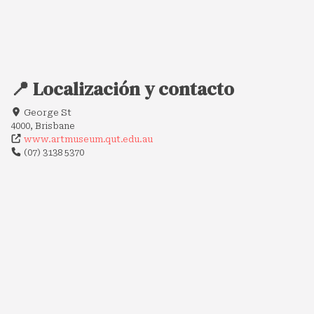
📍 Localización y contacto
George St
4000, Brisbane
www.artmuseum.qut.edu.au
(07) 3138 5370