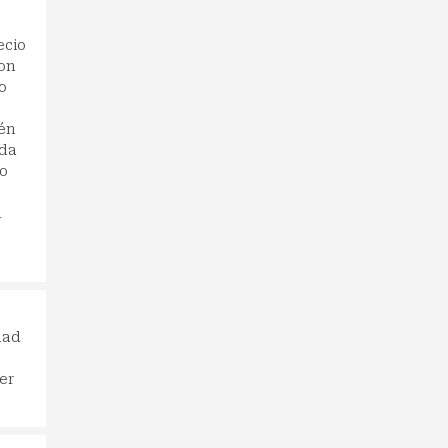
ecio
con
o
ién
ada
go
n
dad
er