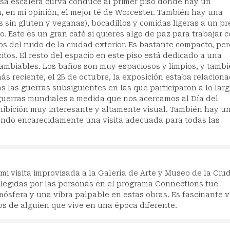
osa escalera curva conduce al primer piso donde hay un
 en mi opinión, el mejor té de Worcester. También hay una
 sin gluten y veganas), bocadillos y comidas ligeras a un pr
 Este es un gran café si quieres algo de paz para trabajar 
ejos del ruido de la ciudad exterior. Es bastante compacto, per
itos. El resto del espacio en este piso está dedicado a una
cambiables. Los baños son muy espaciosos y limpios, y tamb
más reciente, el 25 de octubre, la exposición estaba relacion
s las guerras subsiguientes en las que participaron a lo lar
 guerras mundiales a medida que nos acercamos al Día del
ibición muy interesante y altamente visual. También hay u
endo encarecidamente una visita adecuada para todas las
mi visita improvisada a la Galería de Arte y Museo de la Ciu
 elegidas por las personas en el programa Connections fue
mósfera y una vibra palpable en estas obras. Es fascinante v
os de alguien que vive en una época diferente.