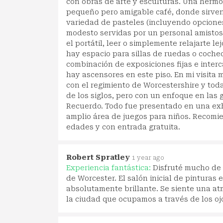
con obras de arte y esculturas. Una herm
pequeño pero amigable café, donde sirven,
variedad de pasteles (incluyendo opciones
modesto servidas por un personal amistoso.
el portátil, leer o simplemente relajarte l
hay espacio para sillas de ruedas o cochec
combinación de exposiciones fijas e inter
hay ascensores en este piso. En mi visita 
con el regimiento de Worcestershire y toda
de los siglos, pero con un enfoque en las
Recuerdo. Todo fue presentado en una exh
amplio área de juegos para niños. Recomi
edades y con entrada gratuita.
Robert Spratley
1 year ago
Experiencia fantástica:
Disfruté mucho de 
de Worcester. El salón inicial de pinturas
absolutamente brillante. Se siente una at
la ciudad que ocupamos a través de los oj