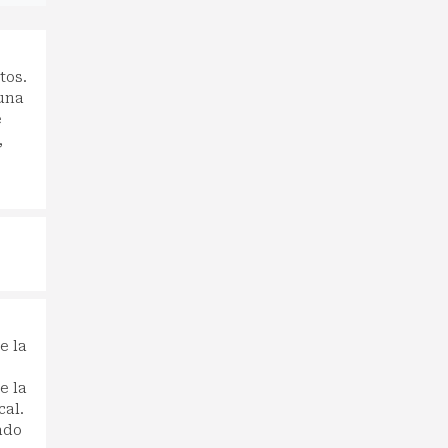
tos.
 una
e
,
e la
e la
cal.
ado