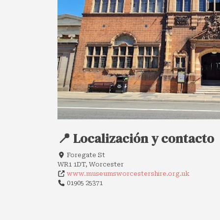
📍 Localización y contacto
Foregate St
WR1 1DT, Worcester
www.museumsworcestershire.org.uk
01905 25371