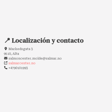
📍 Localización y contacto
Markedsgata 3
9510, Alta
salmoncenter.molde@salmar.no
salmarcenter.no
+4790101993