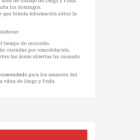
 área de trabajo de Diego y Frida.
uita los domingos.
e que brinda información sobre la
nsiderar:
l tiempo de recorrido.
án cerradas por remodelación.
obre las áreas abiertas ha causado
recomendado
para los amantes del
a vibra de Diego y Frida.