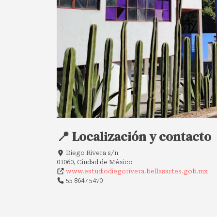
📍 Localización y contacto
Diego Rivera s/n
01060, Ciudad de México
www.estudiodiegorivera.bellasartes.gob.mx
55 8647 5470