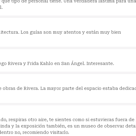
r qué tipo de personal tiene. Una verdadera lástima para un
l.
itectura. Los guías son muy atentos y están muy bien
ego Rivera y Frida Kahlo en San Ángel. Interesante.
 obras de Rivera. La mayor parte del espacio estaba dedica
do, respiras otro aire, te sientes como si estuvieras fuera de 
linda y la exposición también, es un museo de observar detal
dentro no, recomiendo visitarlo.