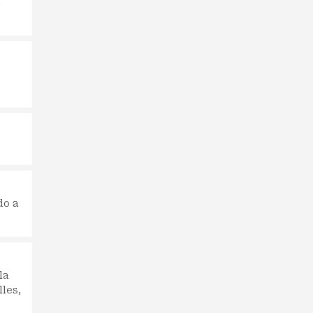
a
do a
la
les,