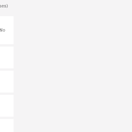
nes)
 No