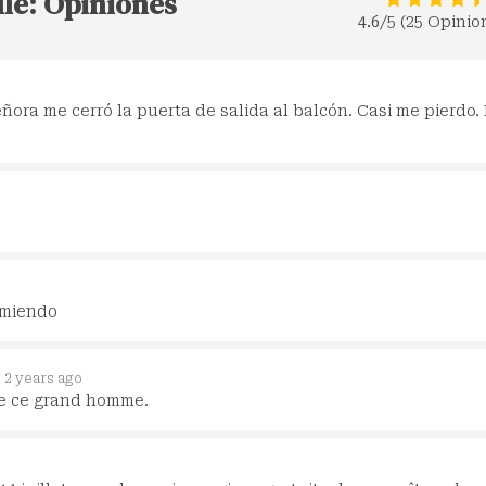
lle: Opiniones
4.6
/5 (25 Opinio
ora me cerró la puerta de salida al balcón. Casi me pierdo.
omiendo
2 years ago
me ce grand homme.