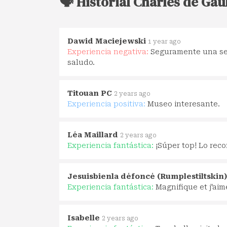
🗣️ Historial Charles de Gau
Dawid Maciejewski
1 year ago
Experiencia negativa:
Seguramente una señ
saludo.
Titouan PC
2 years ago
Experiencia positiva:
Museo interesante.
Léa Maillard
2 years ago
Experiencia fantástica:
¡Súper top! Lo rec
Jesuisbienla défoncé (Rumplestiltskin)
Experiencia fantástica:
Magnifique et j'ai
Isabelle
2 years ago