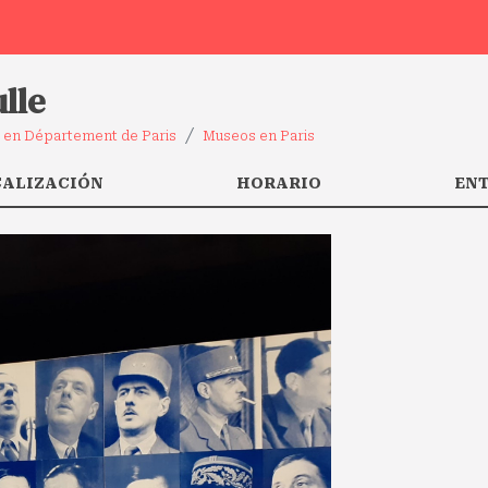
lle
 en Département de Paris
Museos en Paris
CALIZACIÓN
HORARIO
EN