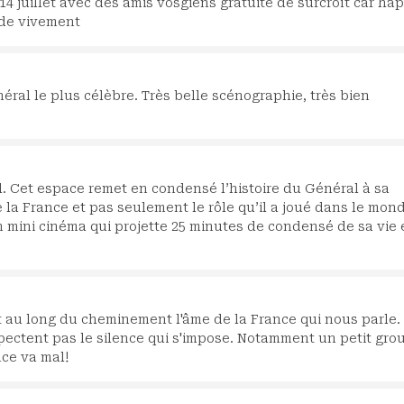
e 14 juillet avec des amis vosgiens gratuite de surcroît car ha
nde vivement
éral le plus célèbre. Très belle scénographie, très bien
. Cet espace remet en condensé l’histoire du Général à sa
de la France et pas seulement le rôle qu’il a joué dans le mon
n mini cinéma qui projette 25 minutes de condensé de sa vie 
t au long du cheminement l'âme de la France qui nous parle.
ctent pas le silence qui s'impose. Notamment un petit gro
nce va mal!