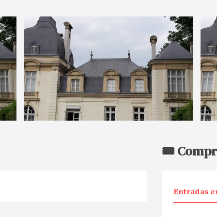
🎟️ Compr
Entradas e