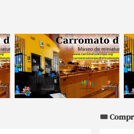
🎟️ Compr