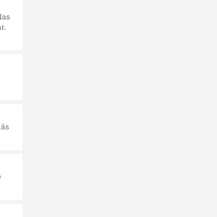
las
r.
más
0