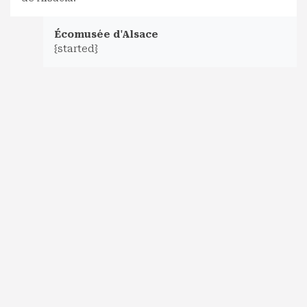
Écomusée d'Alsace
{started}