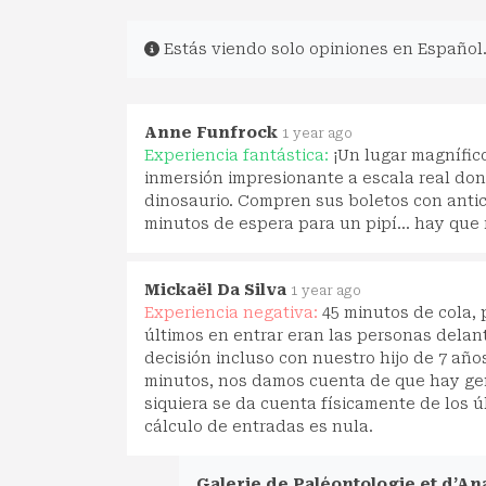
Estás viendo solo opiniones en Español
Anne Funfrock
1 year ago
Experiencia fantástica:
¡Un lugar magnífic
inmersión impresionante a escala real don
dinosaurio. Compren sus boletos con antic
minutos de espera para un pipí... hay que 
Mickaël Da Silva
1 year ago
Experiencia negativa:
45 minutos de cola, p
últimos en entrar eran las personas dela
decisión incluso con nuestro hijo de 7 año
minutos, nos damos cuenta de que hay gen
siquiera se da cuenta físicamente de los últ
cálculo de entradas es nula.
Galerie de Paléontologie et d’A