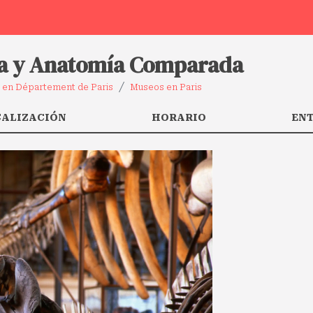
gía y Anatomía Comparada
 en Département de Paris
Museos en Paris
CALIZACIÓN
HORARIO
EN