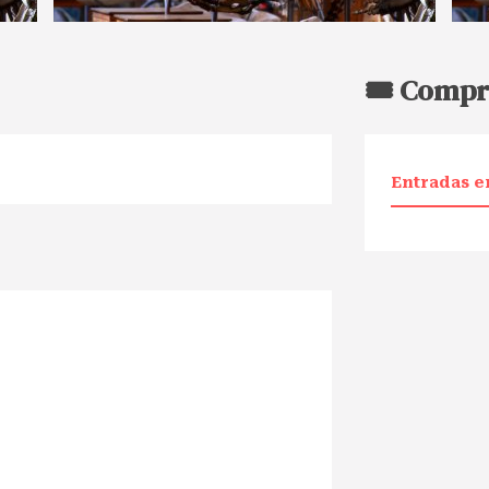
🎟️ Compr
Entradas e