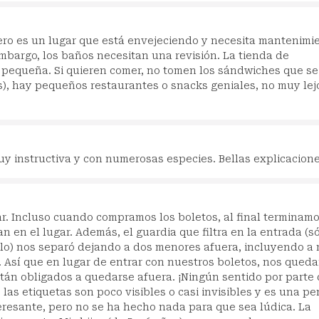
pero es un lugar que está envejeciendo y necesita mantenimi
embargo, los baños necesitan una revisión. La tienda de
pequeña. Si quieren comer, no tomen los sándwiches que se
), hay pequeños restaurantes o snacks geniales, no muy lejo
y instructiva y con numerosas especies. Bellas explicacione
ar. Incluso cuando compramos los boletos, al final terminam
 en el lugar. Además, el guardia que filtra en la entrada (s
ulo) nos separó dejando a dos menores afuera, incluyendo a 
). Así que en lugar de entrar con nuestros boletos, nos qued
stán obligados a quedarse afuera. ¡Ningún sentido por parte
 las etiquetas son poco visibles o casi invisibles y es una pe
interesante, pero no se ha hecho nada para que sea lúdica. La