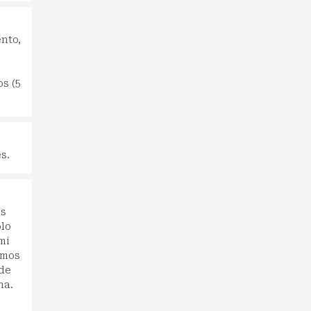
ento,
s (5
s.
os
ólo
mi
amos
 de
na.