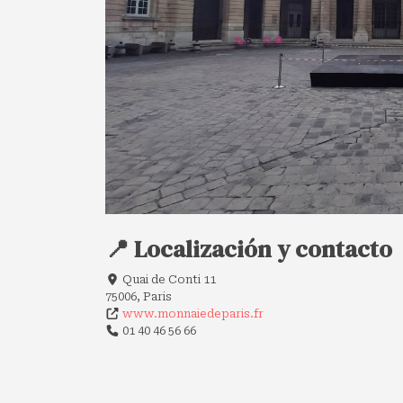
📍 Localización y contacto
Quai de Conti 11
75006, Paris
www.monnaiedeparis.fr
01 40 46 56 66