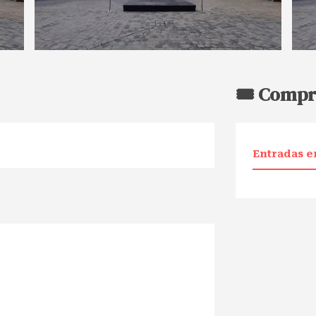
🎟️ Compr
Entradas e