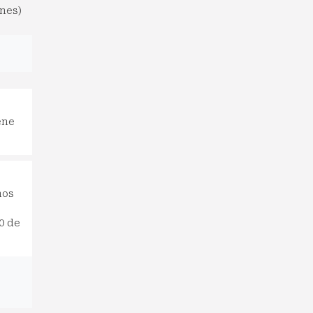
ones)
ene
nos
0 de