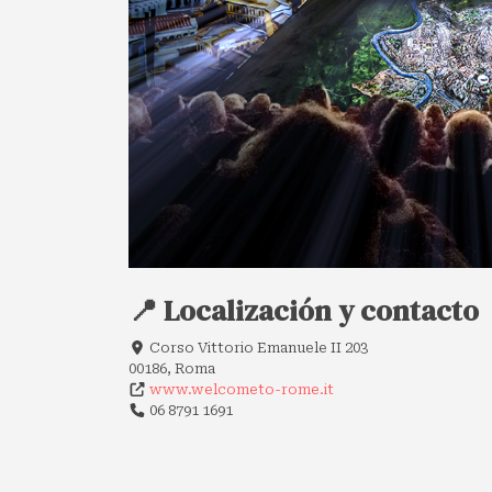
📍 Localización y contacto
Corso Vittorio Emanuele II 203
00186, Roma
www.welcometo-rome.it
06 8791 1691