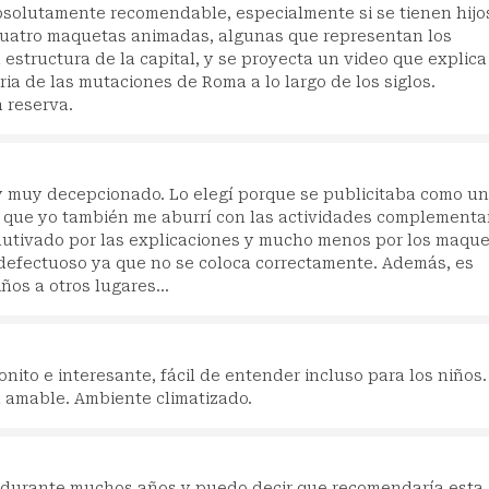
solutamente recomendable, especialmente si se tienen hijo
cuatro maquetas animadas, algunas que representan los
estructura de la capital, y se proyecta un video que explica
ria de las mutaciones de Roma a lo largo de los siglos.
 reserva.
oy muy decepcionado. Lo elegí porque se publicitaba como un
ir que yo también me aburrí con las actividades complementa
 cautivado por las explicaciones y mucho menos por los maque
 defectuoso ya que no se coloca correctamente. Además, es
iños a otros lugares...
nito e interesante, fácil de entender incluso para los niños.
l amable. Ambiente climatizado.
 durante muchos años y puedo decir que recomendaría esta