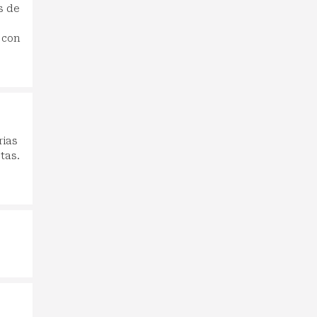
s de
 con
rias
tas.