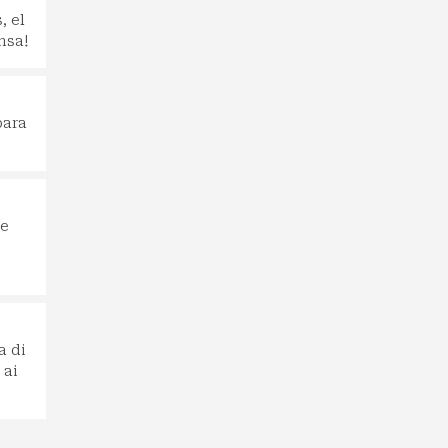
, el
nsa!
para
te
a di
 ai