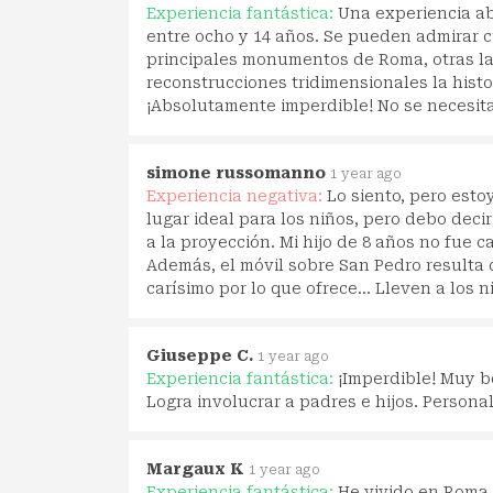
Experiencia fantástica:
Una experiencia ab
entre ocho y 14 años. Se pueden admirar 
principales monumentos de Roma, otras la 
reconstrucciones tridimensionales la histo
¡Absolutamente imperdible! No se necesita
simone russomanno
1 year ago
Experiencia negativa:
Lo siento, pero est
lugar ideal para los niños, pero debo dec
a la proyección. Mi hijo de 8 años no fue
Además, el móvil sobre San Pedro resulta
carísimo por lo que ofrece... Lleven a los n
Giuseppe C.
1 year ago
Experiencia fantástica:
¡Imperdible! Muy bo
Logra involucrar a padres e hijos. Persona
Margaux K
1 year ago
Experiencia fantástica:
He vivido en Roma