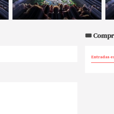
🎟️ Compr
Entradas e