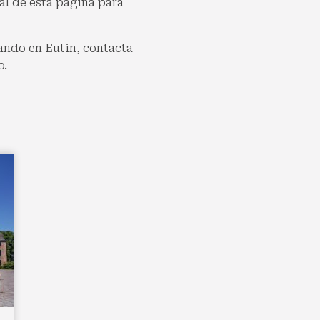
nal de esta página para
ando en Eutin, contacta
o.