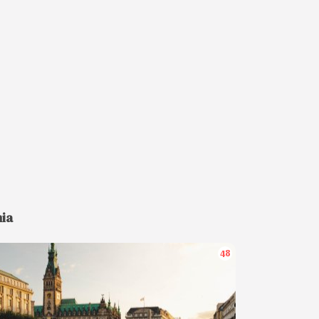
ia
48