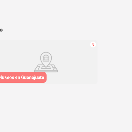
o
8
Museos en Guanajuato