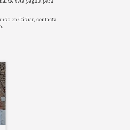
inal de esta página para
ando en Cádiar, contacta
o.