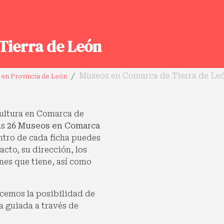
Tierra de León
Museos en Comarca de Tierra de Le
en Provincia de León
 cultura en Comarca de
ás
26 Museos en Comarca
ntro de cada ficha puedes
cto, su dirección, los
ones que tiene, así como
cemos la posibilidad de
a guiada a través de