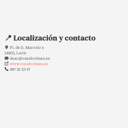
📍 Localización y contacto
Pl. de S. Marcelo 5
24002, León
deac@casabotines.es
www.casabotines.es
987 35 32 47