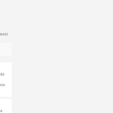
ones)
más
 un
os