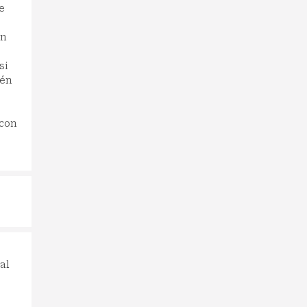
e
ón
si
ién
 con
al