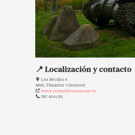
📍 Localización y contacto
Les Béolles 4
4890, Thimister-Clermont
www.remembermuseum.be
087 44 61 81