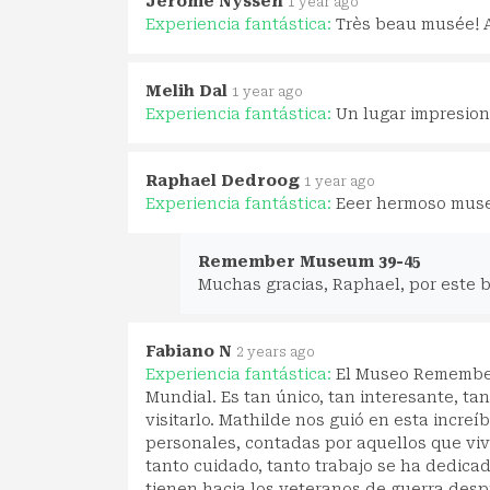
Jérôme Nyssen
1 year ago
Experiencia fantástica:
Très beau musée! A
Melih Dal
1 year ago
Experiencia fantástica:
Un lugar impresion
Raphael Dedroog
1 year ago
Experiencia fantástica:
Eeer hermoso museo
Remember Museum 39-45
Muchas gracias, Raphael, por este 
Fabiano N
2 years ago
Experiencia fantástica:
El Museo Remember
Mundial. Es tan único, tan interesante, ta
visitarlo. Mathilde nos guió en esta increí
personales, contadas por aquellos que vivi
tanto cuidado, tanto trabajo se ha dedicad
tienen hacia los veteranos de guerra des