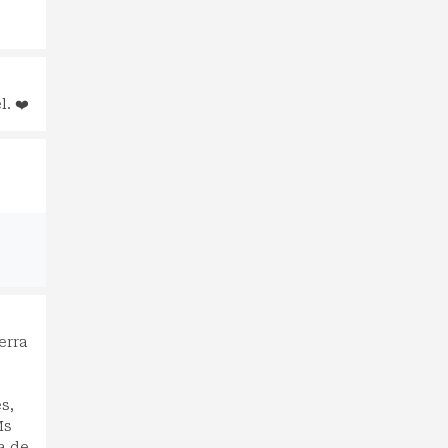
. ❤️
erra
s,
Ms
a de