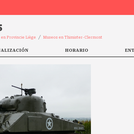
5
en Provincie Liège
Museos en Thimister-Clermont
CALIZACIÓN
HORARIO
EN