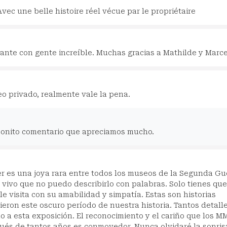
vec une belle histoire réel vécue par le propriétaire
ante con gente increíble. Muchas gracias a Mathilde y Marcel
 privado, realmente vale la pena.
bonito comentario que apreciamos mucho.
 es una joya rara entre todos los museos de la Segunda Gu
n vivo que no puedo describirlo con palabras. Solo tienes que
ble visita con su amabilidad y simpatía. Estas son historias
eron este oscuro período de nuestra historia. Tantos detalle
o a esta exposición. El reconocimiento y el cariño que los M
pués de tantos años es conmovedor. Nunca olvidaré la sonris