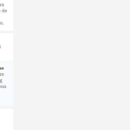
ra
e de
o.
i
ue
re
ng
ous