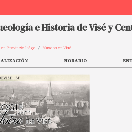
eología e Historia de Visé y Ce
en Provincie Liège
Museos en Visé
CALIZACIÓN
HORARIO
EN