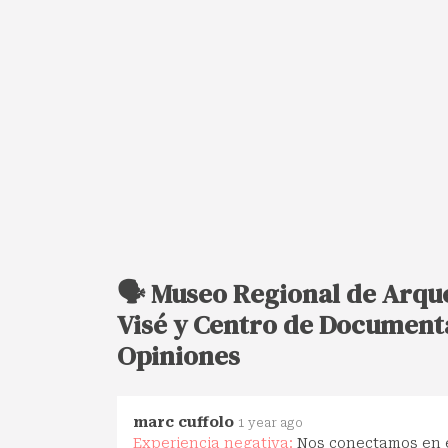
🗣️ Museo Regional de Arque
Visé y Centro de Documenta
Opiniones
marc cuffolo
1 year ago
Experiencia negativa:
Nos conectamos en e