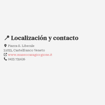
📍 Localización y contacto
Piazza S. Liberale
31033, Castelfranco Veneto
www.museocasagiorgione.it
0423 735626