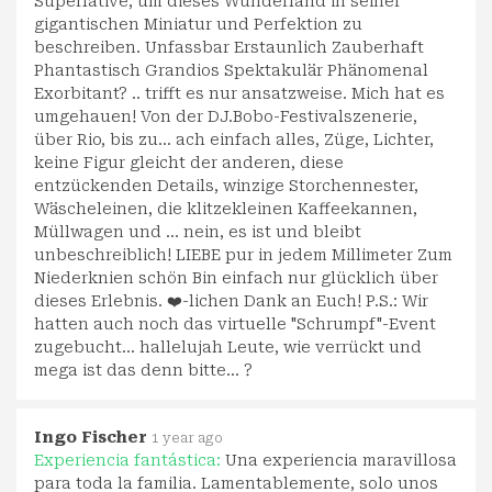
Superlative, um dieses Wunderland in seiner
gigantischen Miniatur und Perfektion zu
beschreiben. Unfassbar Erstaunlich Zauberhaft
Phantastisch Grandios Spektakulär Phänomenal
Exorbitant? .. trifft es nur ansatzweise. Mich hat es
umgehauen! Von der DJ.Bobo-Festivalszenerie,
über Rio, bis zu... ach einfach alles, Züge, Lichter,
keine Figur gleicht der anderen, diese
entzückenden Details, winzige Storchennester,
Wäscheleinen, die klitzekleinen Kaffeekannen,
Müllwagen und ... nein, es ist und bleibt
unbeschreiblich! LIEBE pur in jedem Millimeter Zum
Niederknien schön Bin einfach nur glücklich über
dieses Erlebnis. ❤️-lichen Dank an Euch! P.S.: Wir
hatten auch noch das virtuelle "Schrumpf"-Event
zugebucht... hallelujah Leute, wie verrückt und
mega ist das denn bitte... ?
Ingo Fischer
1 year ago
Experiencia fantástica:
Una experiencia maravillosa
para toda la familia. Lamentablemente, solo unos