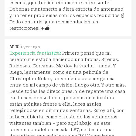
escena, ¡que fue increíblemente interesante!
Deberías mantenerte a dieta estricta de antemano
y no tener problemas con los espacios reducidos ☝️
De lo contrario, ¡una recomendación sin
restricciones! ✈️⛴️
M K
1 year ago
Experiencia fantástica:
Primero pensé que mi
cerebro me estaba haciendo una broma. Sirenas.
Ruidosas. Cercanas. Me doy la vuelta – nada. Y
luego, lentamente, como en una película de
Christopher Nolan, un vehículo de emergencia
entra en mi campo de visión. Luego otro. Y otro más.
Desde todas las direcciones. Y de repente una casa
en llamas, denso humo, personas en miniatura
están atónitas frente a ella, luces azules
reflejándose en diminutas ventanas. Estoy ahí, con
la boca abierta, como el resto de los verdaderos
visitantes también – pero aquí abajo, en este
universo paralelo a escala 1:87, se desata una
dramatismo que solo las salas IMAX consiguen