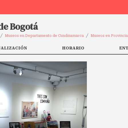
 de Bogotá
Museos en Departamento de Cundinamarca
Museos en Provincia 
CALIZACIÓN
HORARIO
EN