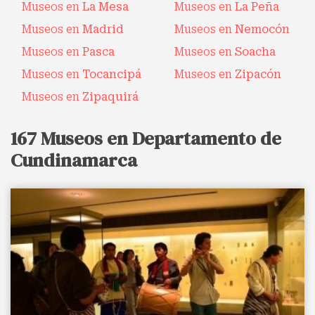
Museos en
La Mesa
Museos en
La Peña
Museos en
Madrid
Museos en
Nemocón
Museos en
Pasca
Museos en
Soacha
Museos en
Tocancipá
Museos en
Zipacón
Museos en
Zipaquirá
167 Museos en Departamento de
Cundinamarca