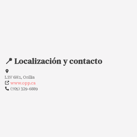
📍 Localización y contacto
L3V 6H1, Orillia
www.opp.ca
(705) 329-6889