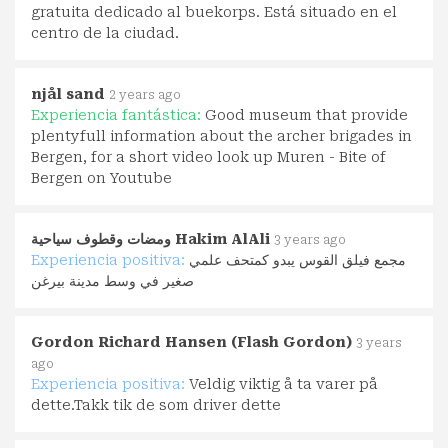
gratuita dedicado al buekorps. Está situado en el
centro de la ciudad.
njål sand
2 years ago
Experiencia fantástica:
Good museum that provide
plentyfull information about the archer brigades in
Bergen, for a short video look up Muren - Bite of
Bergen on Youtube
ومضات وقطوف سياحية Hakim AlAli
3 years ago
Experiencia positiva:
مجمع فيلق القوس يبدو كمتحف علمي
صغير في وسط مدينة بيرغن
Gordon Richard Hansen (Flash Gordon)
3 years
ago
Experiencia positiva:
Veldig viktig å ta varer på
dette.Takk tik de som driver dette