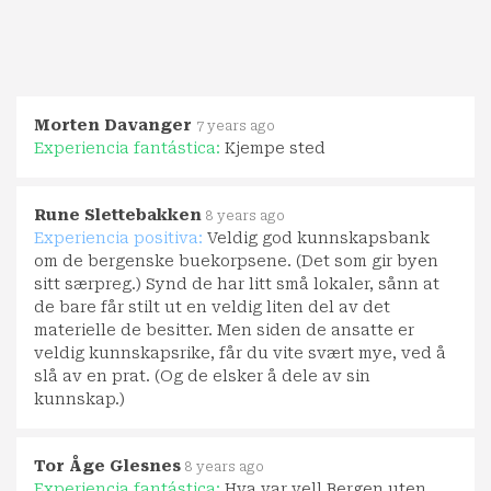
Morten Davanger
7 years ago
Experiencia fantástica:
Kjempe sted
Rune Slettebakken
8 years ago
Experiencia positiva:
Veldig god kunnskapsbank
om de bergenske buekorpsene. (Det som gir byen
sitt særpreg.) Synd de har litt små lokaler, sånn at
de bare får stilt ut en veldig liten del av det
materielle de besitter. Men siden de ansatte er
veldig kunnskapsrike, får du vite svært mye, ved å
slå av en prat. (Og de elsker å dele av sin
kunnskap.)
Tor Åge Glesnes
8 years ago
Experiencia fantástica:
Hva var vell Bergen uten