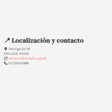
📍 Localización y contacto
George St 78
PH1 5LB, Perth
www.culturepk.org.uk
01738 632488