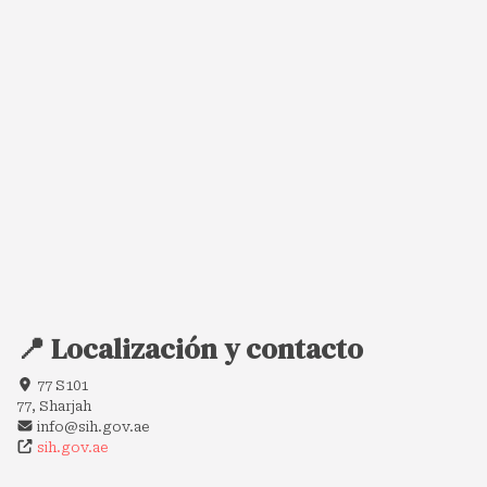
📍 Localización y contacto
77 S101
77, Sharjah
info@sih.gov.ae
sih.gov.ae